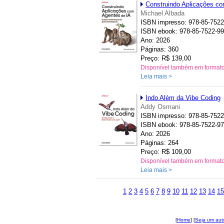
Construindo Aplicações co
Michael Albada
ISBN impresso: 978-85-7522
ISBN ebook: 978-85-7522-99
Ano: 2026
Páginas: 360
Preço: R$ 139,00
Disponível também em format
Leia mais >
Indo Além da Vibe Coding
Addy Osmani
ISBN impresso: 978-85-7522
ISBN ebook: 978-85-7522-97
Ano: 2026
Páginas: 264
Preço: R$ 109,00
Disponível também em format
Leia mais >
1
2
3
4
5
6
7
8
9
10
11
12
13
14
15
[
Home
] [
Seja um aut