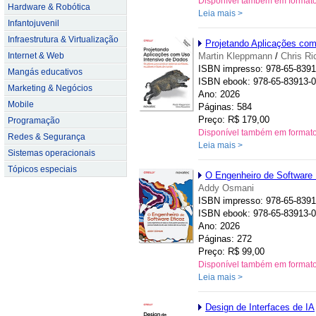
Disponível também em format
Hardware & Robótica
Leia mais >
Infantojuvenil
Infraestrutura & Virtualização
Projetando Aplicações com
Internet & Web
Martin Kleppmann
/
Chris Ri
ISBN impresso: 978-65-8391
Mangás educativos
ISBN ebook: 978-65-83913-0
Marketing & Negócios
Ano: 2026
Mobile
Páginas: 584
Preço: R$ 179,00
Programação
Disponível também em format
Redes & Segurança
Leia mais >
Sistemas operacionais
Tópicos especiais
O Engenheiro de Software 
Addy Osmani
ISBN impresso: 978-65-8391
ISBN ebook: 978-65-83913-0
Ano: 2026
Páginas: 272
Preço: R$ 99,00
Disponível também em format
Leia mais >
Design de Interfaces de IA