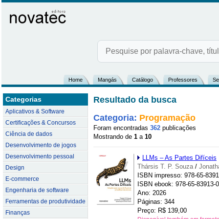
Home
Mangás
Catálogo
Professores
Se
Resultado da busca
Categorias
Aplicativos & Software
Categoria:
Programação
Certificações & Concursos
Foram encontradas
362
publicações
Ciência de dados
Mostrando de
1
a
10
Desenvolvimento de jogos
Desenvolvimento pessoal
LLMs – As Partes Difíceis
Thársis T. P. Souza
/
Jonath
Design
ISBN impresso: 978-65-8391
E-commerce
ISBN ebook: 978-65-83913-0
Engenharia de software
Ano: 2026
Ferramentas de produtividade
Páginas: 344
Preço: R$ 139,00
Finanças