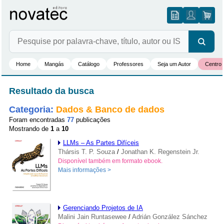
Home
Mangás
Catálogo
Professores
Seja um Autor
Centro 
Resultado da busca
Categoria:
Dados & Banco de dados
Foram encontradas
77
publicações
Mostrando de
1
a
10
LLMs – As Partes Difíceis
Thársis T. P. Souza
/
Jonathan K. Regenstein Jr.
Disponível também em formato ebook.
Mais informações >
Gerenciando Projetos de IA
Malini Jain Runtasewee
/
Adrián González Sánchez