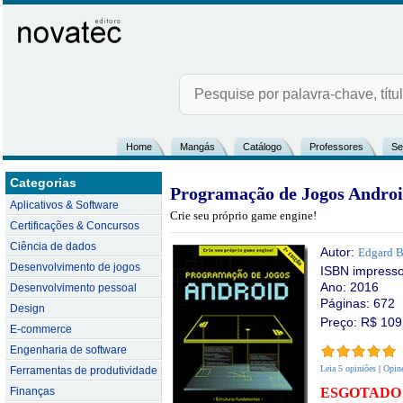
Home
Mangás
Catálogo
Professores
Se
Categorias
Programação de Jogos Android
Aplicativos & Software
Crie seu próprio game engine!
Certificações & Concursos
Ciência de dados
Autor:
Edgard B
Desenvolvimento de jogos
ISBN impress
Ano: 2016
Desenvolvimento pessoal
Páginas: 672
Design
Preço: R$
109
E-commerce
Engenharia de software
Leia 5 opiniões
|
Opine
Ferramentas de produtividade
Finanças
ESGOTADO