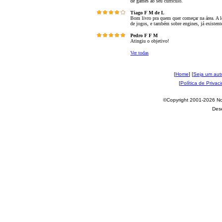
de games ao seu currículo.
Tiago F M de L
Bom livro pra quem quer começar na área. A l
de jogos, e também sobre engines, já existen
Pedro F F M
Atingiu o objetivo!
Ver todas
[
Home
] [
Seja um aut
[
Política de Privac
©Copyright 2001-2026 Nov
Des