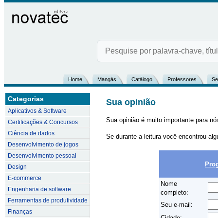
Home
Mangás
Catálogo
Professores
Se
Categorias
Sua opinião
Aplicativos & Software
Sua opinião é muito importante para nós!
Certificações & Concursos
Ciência de dados
Se durante a leitura você encontrou alg
Desenvolvimento de jogos
Desenvolvimento pessoal
Pro
Design
E-commerce
Nome
Engenharia de software
completo:
Ferramentas de produtividade
Seu e-mail:
Finanças
Cidade: