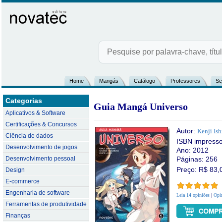
Home
Mangás
Catálogo
Professores
Se
Categorias
Guia Mangá Universo
Aplicativos & Software
Certificações & Concursos
Autor:
Kenji Is
Ciência de dados
ISBN impress
Desenvolvimento de jogos
Ano: 2012
Desenvolvimento pessoal
Páginas: 256
Preço: R$
83,
Design
E-commerce
Engenharia de software
Leia 14 opiniões
|
Opin
Ferramentas de produtividade
Finanças