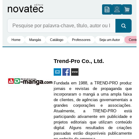
Home
Mangás
Catálogo
Professores
Seja um Autor
Centro
Trend-Pro Co., Ltd.
Fundada em 1988, a TREND-PRO produz
jornais e revistas de propaganda que
incorporaram o mangá a uma ampla faixa
de clientes, de agências governamentais a
grandes corporações e associações.
Atualmente, a TREND-PRO está
participando ativamente em publicidade e
projetos editoriais que utilizam conteúdo
digital. Alguns resultados de criações
passadas estão disponíveis publicamente
no website da empresa.