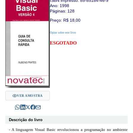
ISBN impresso:
85-85184-46-9
Ano: 1998
Páginas: 128
Preço: R$
18,00
Opine sobre este livro
ESGOTADO
VER AMOSTRA
Descrição do livro
- A linguagem Visual Basic revolucionou a programação no ambiente