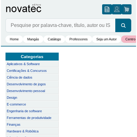
Home
Mangás
Catálogo
Professores
Seja um Autor
Centro 
Categorias
Aplicativos & Software
Certificações & Concursos
Ciência de dados
Desenvolvimento de jogos
Desenvolvimento pessoal
Design
E-commerce
Engenharia de software
Ferramentas de produtividade
Finanças
Hardware & Robótica