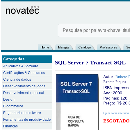
Home
Mangás
Catálogo
Professores
Se
Categorias
SQL Server 7 Transact-SQL -
Aplicativos & Software
Certificações & Concursos
Autor:
Rubens P
Ciência de dados
Renato Piques
Desenvolvimento de jogos
ISBN impress
Ano: 2000
Desenvolvimento pessoal
Páginas: 128
Design
Preço: R$
20,
E-commerce
Engenharia de software
Opine sobre este livro
Ferramentas de produtividade
ESGOTADO
Finanças