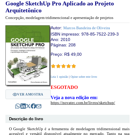
Google SketchUp Pro Aplicado ao Projeto
Arquitetônico
Concepção, modelagem tridimencional e apresentação de projetos
Autor:
Marcos Bandeira de Oliveira
ISBN impresso:
978-85-7522-239-3
Ano: 2010
Páginas: 208
Preço: R$
49,00
Leia 1 opinião
|
Opine sobre este livro
ESGOTADO
VER AMOSTRA
Veja a nova edição em:
https://novatec.com.br/livros/sketchup/
Descrição do livro
O Google SketchUp é a ferramenta de modelagem tridimensional mais
acessível e versátil disponível atualmente no mercado. Tanto na sua