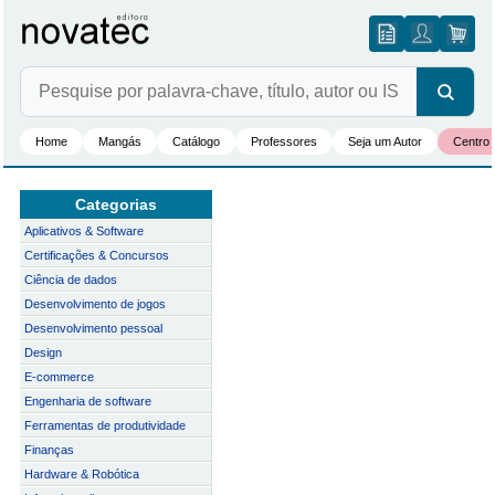
Home
Mangás
Catálogo
Professores
Seja um Autor
Centro 
Categorias
Aplicativos & Software
Certificações & Concursos
Ciência de dados
Desenvolvimento de jogos
Desenvolvimento pessoal
Design
E-commerce
Engenharia de software
Ferramentas de produtividade
Finanças
Hardware & Robótica