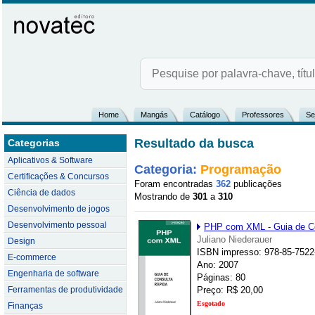
Home
Mangás
Catálogo
Professores
Se
Resultado da busca
Categorias
Aplicativos & Software
Categoria:
Programação
Certificações & Concursos
Foram encontradas
362
publicações
Ciência de dados
Mostrando de
301
a
310
Desenvolvimento de jogos
Desenvolvimento pessoal
PHP com XML - Guia de Co
Juliano Niederauer
Design
ISBN impresso: 978-85-7522
E-commerce
Ano: 2007
Engenharia de software
Páginas: 80
Ferramentas de produtividade
Preço: R$ 20,00
Esgotado
Finanças