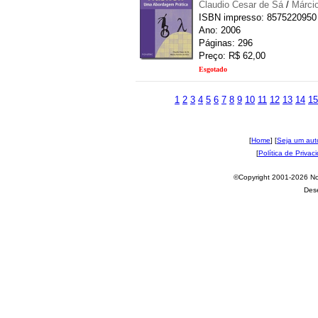
Claudio Cesar de Sá
/
Márcio
ISBN impresso: 8575220950
Ano: 2006
Páginas: 296
Preço: R$ 62,00
Esgotado
1
2
3
4
5
6
7
8
9
10
11
12
13
14
15
[
Home
] [
Seja um aut
[
Política de Privac
©Copyright 2001-2026 Nov
Des