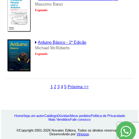
Massimo Banzi
Esgotado
Arduino Básico - 1ª Edição
Michael McRoberts
Esgotado
1
2
3
4
5
Próxima >>
Home
Seja um autor
Catálogo
Dúvidas
Meus pedidos
Política de Privacidade
Mais Vendidos
Fale conosco
©Copyright 2001-2026 Novatec Editora. Todos os direitos reservados.
Desenvolvido por
Virtuous
.