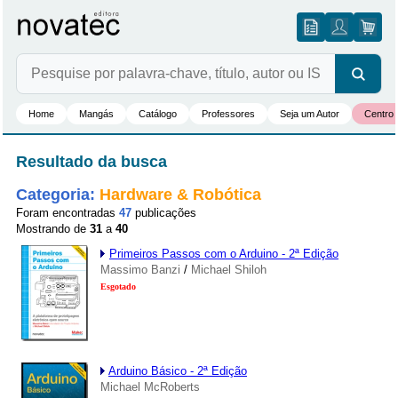
Home
Mangás
Catálogo
Professores
Seja um Autor
Centro 
Resultado da busca
Categoria:
Hardware & Robótica
Foram encontradas
47
publicações
Mostrando de
31
a
40
Primeiros Passos com o Arduino - 2ª Edição
Massimo Banzi
/
Michael Shiloh
Esgotado
Arduino Básico - 2ª Edição
Michael McRoberts