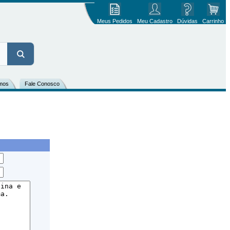
Meus Pedidos
Meu Cadastro
Dúvidas
Carrinho
mos
Fale Conosco