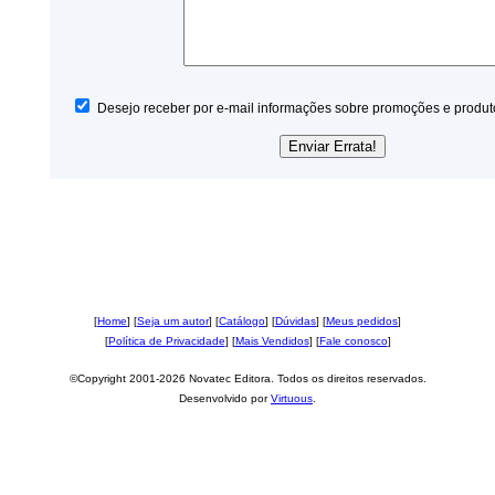
Desejo receber por e-mail informações sobre promoções e produt
[
Home
] [
Seja um autor
] [
Catálogo
] [
Dúvidas
] [
Meus pedidos
]
[
Política de Privacidade
] [
Mais Vendidos
] [
Fale conosco
]
©Copyright 2001-2026 Novatec Editora. Todos os direitos reservados.
Desenvolvido por
Virtuous
.