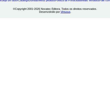
e
Seja um autor
Catálogo
Dúvidas
Meus pedidos
Política de Privacidade
Mais Vendidos
Fale co
©Copyright 2001-2026 Novatec Editora. Todos os direitos reservados.
Desenvolvido por
Virtuous
.