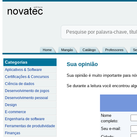
Home
Mangás
Catálogo
Professores
Se
Categorias
Sua opinião
Aplicativos & Software
Sua opinião é muito importante para nós!
Certificações & Concursos
Ciência de dados
Se durante a leitura você encontrou alg
Desenvolvimento de jogos
Desenvolvimento pessoal
Design
E-commerce
Nome
Engenharia de software
completo:
Ferramentas de produtividade
Seu e-mail:
Finanças
Cidade: