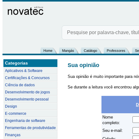
Home
Mangás
Catálogo
Professores
Se
Categorias
Sua opinião
Aplicativos & Software
Sua opinião é muito importante para nós!
Certificações & Concursos
Ciência de dados
Se durante a leitura você encontrou alg
Desenvolvimento de jogos
Desenvolvimento pessoal
D
Design
E-commerce
Nome
Engenharia de software
completo:
Ferramentas de produtividade
Seu e-mail:
Finanças
Cidade: