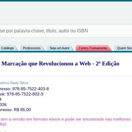
Catálogo
Professores
Seja um Autor
Centro Treinamento
Quem So
Marcação que Revolucionou a Web - 2ª Edição
rício Samy Silva
resso:
978-85-7522-403-8
ok: 978-85-7522-802-9
4
 336
presso: R$
85,00
o tem a versão em formato ebook e pode ser encontrado nas melhores li
ay).