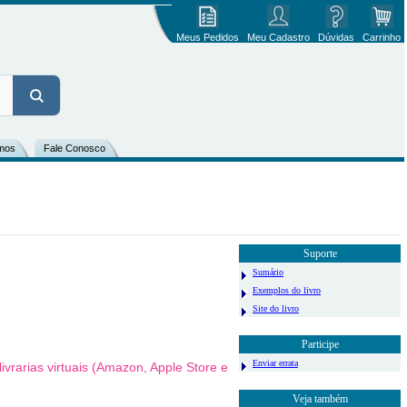
Meus Pedidos
Meu Cadastro
Dúvidas
Carrinho
mos
Fale Conosco
Suporte
Sumário
Exemplos do livro
Site do livro
Participe
Enviar errata
vrarias virtuais (Amazon, Apple Store e
Veja também