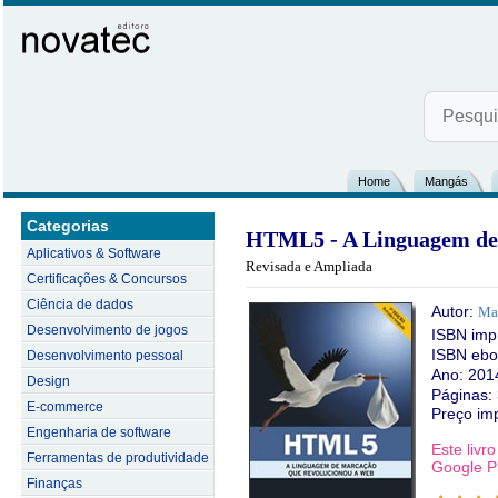
Home
Mangás
Categorias
HTML5 - A Linguagem de 
Aplicativos & Software
Revisada e Ampliada
Certificações & Concursos
Ciência de dados
Autor:
Mau
Desenvolvimento de jogos
ISBN imp
ISBN ebo
Desenvolvimento pessoal
Ano: 201
Design
Páginas:
E-commerce
Preço im
Engenharia de software
Este livr
Ferramentas de produtividade
Google Pl
Finanças