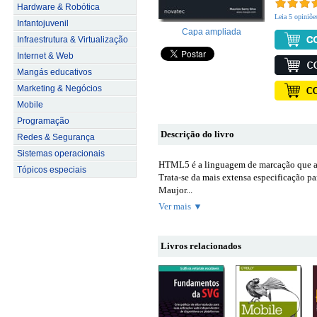
Hardware & Robótica
Leia 5 opiniõe
Infantojuvenil
Capa ampliada
Infraestrutura & Virtualização
Internet & Web
Mangás educativos
Marketing & Negócios
Mobile
Programação
Descrição do livro
Redes & Segurança
Sistemas operacionais
HTML5 é a linguagem de marcação que am
Tópicos especiais
Trata-se da mais extensa especificação p
Maujor...
Ver mais ▼
Livros relacionados