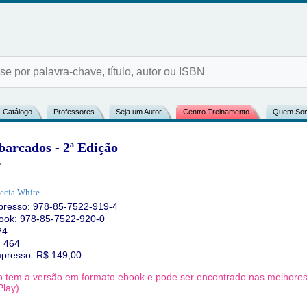
Catálogo
Professores
Seja um Autor
Centro Treinamento
Quem So
arcados - 2ª Edição
e
ecia White
presso:
978-85-7522-919-4
ook: 978-85-7522-920-0
24
: 464
mpresso: R$
149,00
ro tem a versão em formato ebook e pode ser encontrado nas melhores l
lay).