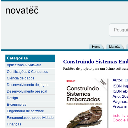
Home
Mangás
Categorias
Construindo Sistemas Emb
Aplicativos & Software
Padrões de projeto para um ótimo softwar
Certificações & Concursos
Ciência de dados
Autor:
El
Desenvolvimento de jogos
ISBN im
ISBN eb
Desenvolvimento pessoal
Ano: 20
Design
Páginas
E-commerce
Preço i
Engenharia de software
Este liv
Ferramentas de produtividade
Google P
Finanças