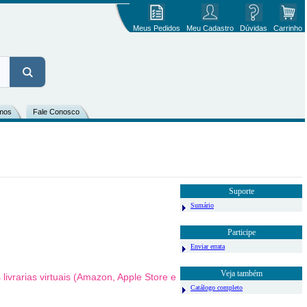
Meus Pedidos
Meu Cadastro
Dúvidas
Carrinho
mos
Fale Conosco
Suporte
Sumário
Participe
Enviar errata
Veja também
ivrarias virtuais (Amazon, Apple Store e
Catálogo completo