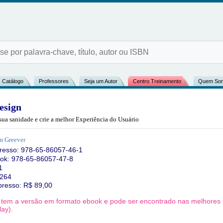
Catálogo
Professores
Seja um Autor
Centro Treinamento
Quem So
esign
ua sanidade e crie a melhor Experiência do Usuário
m Greever
resso:
978-65-86057-46-1
ok: 978-65-86057-47-8
1
 264
presso: R$
89,00
o tem a versão em formato ebook e pode ser encontrado nas melhores li
ay).