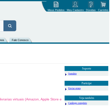
Meus Pedidos
Meu Cadastro
Dúvidas
Carrinho
mos
Fale Conosco
Suporte
Sumário
Participe
Enviar errata
Veja também
vrarias virtuais (Amazon, Apple Store e
Catálogo completo