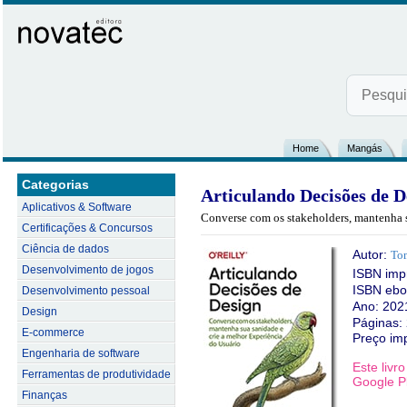
Home
Mangás
Categorias
Articulando Decisões de D
Aplicativos & Software
Converse com os stakeholders, mantenha s
Certificações & Concursos
Ciência de dados
Autor:
To
Desenvolvimento de jogos
ISBN imp
ISBN ebo
Desenvolvimento pessoal
Ano: 202
Design
Páginas:
E-commerce
Preço im
Engenharia de software
Este livr
Ferramentas de produtividade
Google Pl
Finanças