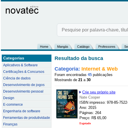
Home
Mangás
Catálogo
Professores
Se
Resultado da busca
Categorias
Aplicativos & Software
Categoria:
Internet & Web
Certificações & Concursos
Foram encontradas
45
publicações
Ciência de dados
Mostrando de
21
a
30
Desenvolvimento de jogos
Desenvolvimento pessoal
Crie seu próprio site
Nate Cooper
Design
ISBN impresso: 978-85-7522
E-commerce
Ano: 2015
Engenharia de software
Páginas: 264
Ferramentas de produtividade
Preço: R$ 65,00
Esgotado
Finanças