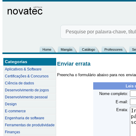
Home
Mangás
Catálogo
Professores
Se
Categorias
Enviar errata
Aplicativos & Software
Preencha o formulário abaixo para nos envia
Certificações & Concursos
Ciência de dados
Leis 
Desenvolvimento de jogos
Nome completo:
Desenvolvimento pessoal
E-mail:
Design
Errata:
E-commerce
Engenharia de software
Ferramentas de produtividade
Finanças