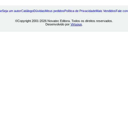
e
Seja um autor
Catálogo
Dúvidas
Meus pedidos
Política de Privacidade
Mais Vendidos
Fale co
©Copyright 2001-2026 Novatec Editora. Todos os direitos reservados.
Desenvolvido por
Virtuous
.