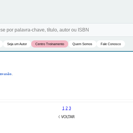
Seja um Autor
Centro Treinamento
Quem Somos
Fale Conosco
Invasão
.
1
2
3