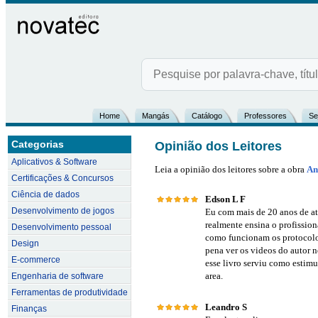
Home
Mangás
Catálogo
Professores
Se
Categorias
Opinião dos Leitores
Aplicativos & Software
Leia a opinião dos leitores sobre a obra
An
Certificações & Concursos
Ciência de dados
Edson L F
Desenvolvimento de jogos
Eu com mais de 20 anos de atu
realmente ensina o profissio
Desenvolvimento pessoal
como funcionam os protocolos
Design
pena ver os videos do autor 
E-commerce
esse livro serviu como estimu
area.
Engenharia de software
Ferramentas de produtividade
Leandro S
Finanças