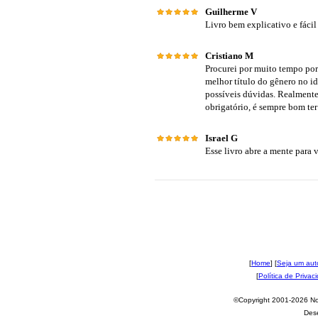
Guilherme V
Livro bem explicativo e fácil
Cristiano M
Procurei por muito tempo por
melhor título do gênero no i
possíveis dúvidas. Realmente 
obrigatório, é sempre bom ter 
Israel G
Esse livro abre a mente para 
[
Home
] [
Seja um aut
[
Política de Privac
©Copyright 2001-2026 Nov
Des