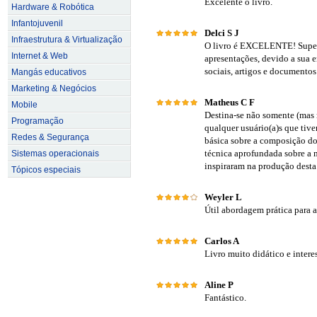
Excelente o livro.
Hardware & Robótica
Infantojuvenil
Delci S J
Infraestrutura & Virtualização
O livro é EXCELENTE! Super r
Internet & Web
apresentações, devido a sua 
sociais, artigos e documento
Mangás educativos
Marketing & Negócios
Matheus C F
Mobile
Destina-se não somente (mas 
Programação
qualquer usuário(a)s que tive
Redes & Segurança
básica sobre a composição do
técnica aprofundada sobre a m
Sistemas operacionais
inspiraram na produção desta 
Tópicos especiais
Weyler L
Útil abordagem prática para a 
Carlos A
Livro muito didático e intere
Aline P
Fantástico.