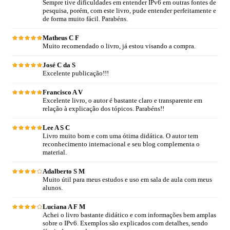
Sempre tive dificuldades em entender IPv6 em outras fontes de
pesquisa, porém, com este livro, pude entender perfeitamente e
de forma muito fácil. Parabéns.
Matheus C F
Muito recomendado o livro, já estou visando a compra.
José C da S
Excelente publicação!!!
Francisco A V
Excelente livro, o autor é bastante claro e transparente em
relação à explicação dos tópicos. Parabéns!!
Lee A S C
Livro muito bom e com uma ótima didática. O autor tem
reconhecimento internacional e seu blog complementa o
material.
Adalberto S M
Muito útil para meus estudos e uso em sala de aula com meus
alunos.
Luciana A F M
Achei o livro bastante didático e com informações bem amplas
sobre o IPv6. Exemplos são explicados com detalhes, sendo