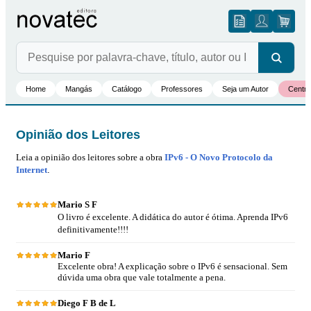
Home
Mangás
Catálogo
Professores
Seja um Autor
Centro
Opinião dos Leitores
Leia a opinião dos leitores sobre a obra
IPv6 - O Novo Protocolo da
Internet
.
Mario S F
O livro é excelente. A didática do autor é ótima. Aprenda IPv6
definitivamente!!!!
Mario F
Excelente obra! A explicação sobre o IPv6 é sensacional. Sem
dúvida uma obra que vale totalmente a pena.
Diego F B de L