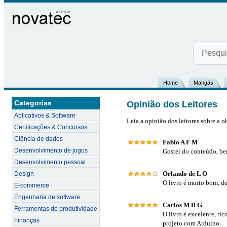
Home
Mangás
Categorias
Opinião dos Leitores
Aplicativos & Software
Leia a opinião dos leitores sobre a o
Certificações & Concursos
Ciência de dados
Fabio A F M
Desenvolvimento de jogos
Gostei do conteúdo, bem
Desenvolvimento pessoal
Orlando de L O
Design
O livro é muito bom, d
E-commerce
Engenharia de software
Carlos M B G
Ferramentas de produtividade
O livro é excelente, ri
Finanças
projeto com Arduino.