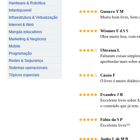
Hardware & Robótica
Infantojuvenil
Gustavo Y M
Muito bom livro, bem
Infraestrutura & Virtualização
Internet & Web
Wisnner F d S S
Mangás educativos
Obra muito boa, com ex
Marketing & Negócios
Mobile
Ubiratan L
Programação
Faltaram coisas simples
Redes & Segurança
aprofundar mais sobre 
Sistemas operacionais
Tópicos especiais
Cássio F
O livro é muito didáti
Evandro J R
Excelente livro sobre A
o conteúdo que já tem,
Fábio da S P
Excelente livro!!!
Andre L de M B