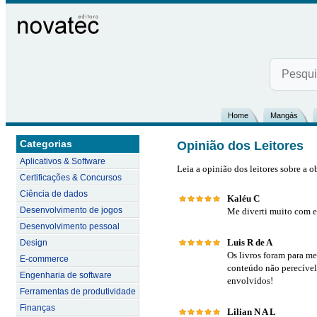
Home
Mangás
Categorias
Opinião dos Leitores
Aplicativos & Software
Leia a opinião dos leitores sobre a o
Certificações & Concursos
Ciência de dados
Kaléu C
Desenvolvimento de jogos
Me diverti muito com 
Desenvolvimento pessoal
Luis R de A
Design
Os livros foram para m
E-commerce
conteúdo não perecível,
Engenharia de software
envolvidos!
Ferramentas de produtividade
Finanças
Lilian N A L