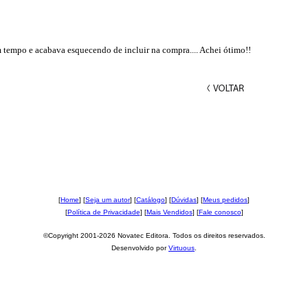
 tempo e acabava esquecendo de incluir na compra.... Achei ótimo!!
[
Home
] [
Seja um autor
] [
Catálogo
] [
Dúvidas
] [
Meus pedidos
]
[
Política de Privacidade
] [
Mais Vendidos
] [
Fale conosco
]
©Copyright 2001-2026 Novatec Editora. Todos os direitos reservados.
Desenvolvido por
Virtuous
.