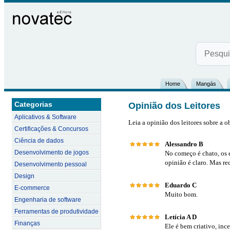
Home
Mangás
Categorias
Opinião dos Leitores
Aplicativos & Software
Leia a opinião dos leitores sobre a o
Certificações & Concursos
Ciência de dados
Alessandro B
Desenvolvimento de jogos
No começo é chato, os 
opinião é claro. Mas r
Desenvolvimento pessoal
Design
Eduardo C
E-commerce
Muito bom.
Engenharia de software
Ferramentas de produtividade
Letícia A D
Finanças
Ele é bem criativo, ince