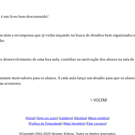
 é um livro bem descontraído!
para mim a recompensa que já vinha traçando na busca de desafios bem organizados e
lho.
 o desenvolvimento de uma boa aula, contribui na motivação dos alunos na sala de 
astante motivadores para os alunos. A cada aula lanço um desafio para que os alun
rma acontento.
[
Home
] [
Seja um autor
] [
Catálogo
] [
Dúvidas
] [
Meus pedidos
]
[
Política de Privacidade
] [
Mais Vendidos
] [
Fale conosco
]
©Copyright 2001-2026 Novatec Editora. Todos os direitos reservados.