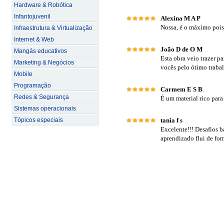
Hardware & Robótica
Infantojuvenil
Alexina M A P
Nossa, é o máximo pois
Infraestrutura & Virtualização
Internet & Web
João D de O M
Mangás educativos
Esta obra veio trazer 
Marketing & Negócios
vocês pelo ótimo traba
Mobile
Programação
Carmem E S B
Redes & Segurança
É um material rico para
Sistemas operacionais
Tópicos especiais
tania f s
Excelente!!! Desafios b
aprendizado flui de fo