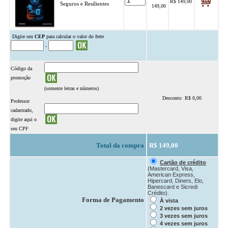
R$ 149,00
.
Seguros e Resilientes
149,00
.
.
Digite seu
CEP
para calcular o valor do frete
-
Código da
promoção
(somente letras e números)
Desconto:
R$ 0,00
.
Professor
cadastrado,
digite aqui o
seu CPF
Total da compra
R$ 149,00
Cartão de crédito
(Mastercard, Visa,
American Express,
Hipercard, Diners, Elo,
Banescard e Sicredi
Crédito).
Forma de Pagamento
À vista
2 vezes sem juros
3 vezes sem juros
4 vezes sem juros