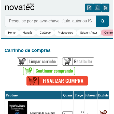
Home
Mangás
Catálogo
Professores
Seja um Autor
Centro 
Carrinho de compras
Produto
Quant
Preço
Subtotal
Excluir
R$
Construindo Sistemas