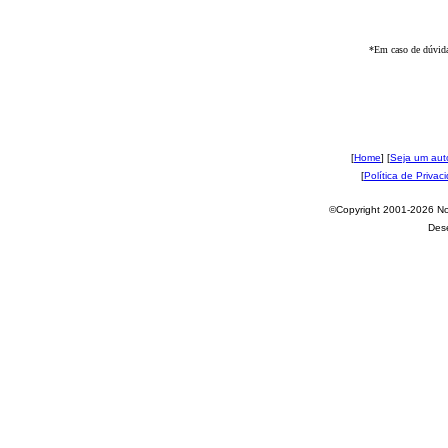
*Em caso de dúvida
[
Home
] [
Seja um aut
[
Política de Privac
©Copyright 2001-2026 Nov
Des