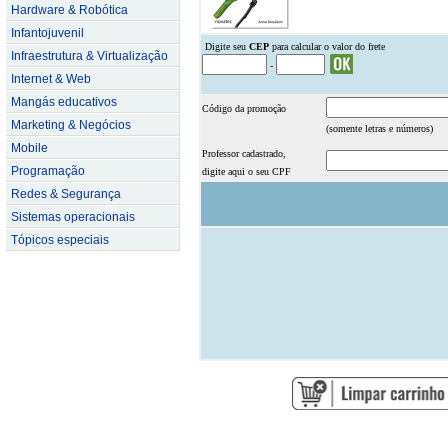
Hardware & Robótica
Infantojuvenil
.
Digite seu
CEP
para calcular o valor do frete
Infraestrutura & Virtualização
-
Internet & Web
Mangás educativos
Código da promoção
Marketing & Negócios
(somente letras e números)
Mobile
Professor cadastrado,
Programação
digite aqui o seu CPF
Redes & Segurança
Sistemas operacionais
Tópicos especiais