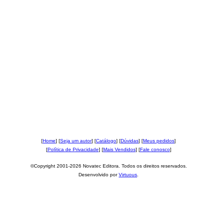
[
Home
] [
Seja um autor
] [
Catálogo
] [
Dúvidas
] [
Meus pedidos
]
[
Política de Privacidade
] [
Mais Vendidos
] [
Fale conosco
]
©Copyright 2001-2026 Novatec Editora. Todos os direitos reservados.
Desenvolvido por
Virtuous
.