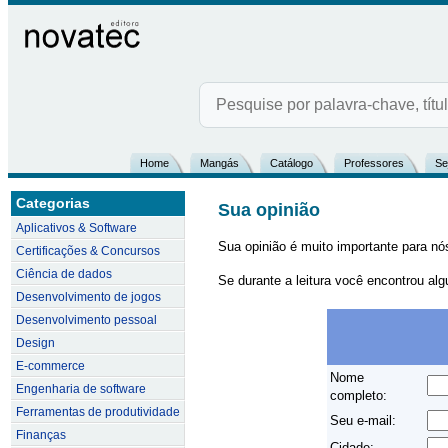
Home
Mangás
Catálogo
Professores
Se
Categorias
Sua opinião
Aplicativos & Software
Sua opinião é muito importante para nós!
Certificações & Concursos
Ciência de dados
Se durante a leitura você encontrou alg
Desenvolvimento de jogos
Desenvolvimento pessoal
Design
E-commerce
Nome
Engenharia de software
completo:
Ferramentas de produtividade
Seu e-mail:
Finanças
Cidade: