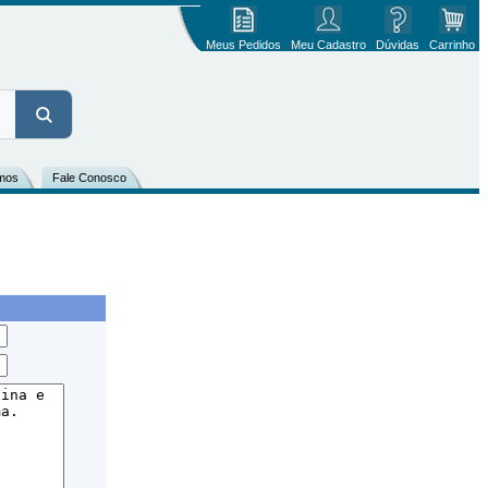
Meus Pedidos
Meu Cadastro
Dúvidas
Carrinho
mos
Fale Conosco