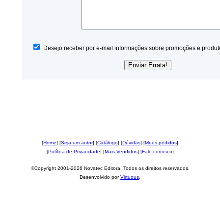
Desejo receber por e-mail informações sobre promoções e produt
[
Home
] [
Seja um autor
] [
Catálogo
] [
Dúvidas
] [
Meus pedidos
]
[
Política de Privacidade
] [
Mais Vendidos
] [
Fale conosco
]
©Copyright 2001-2026 Novatec Editora. Todos os direitos reservados.
Desenvolvido por
Virtuous
.