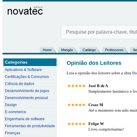
Home
Mangás
Catálogo
Professores
Se
Categorias
Opinião dos Leitores
Aplicativos & Software
Leia a opinião dos leitores sobre a obra
Do
Certificações & Concursos
Ciência de dados
José B de A
Desenvolvimento de jogos
Simplesmente fantástico o l
Desenvolvimento pessoal
Cesar M
Design
Até o momento tem sido muit
E-commerce
Engenharia de software
Felipe W
Ferramentas de produtividade
Livro completíssimo!
Finanças