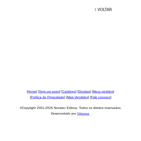
[
Home
] [
Seja um autor
] [
Catálogo
] [
Dúvidas
] [
Meus pedidos
]
[
Política de Privacidade
] [
Mais Vendidos
] [
Fale conosco
]
©Copyright 2001-2026 Novatec Editora. Todos os direitos reservados.
Desenvolvido por
Virtuous
.