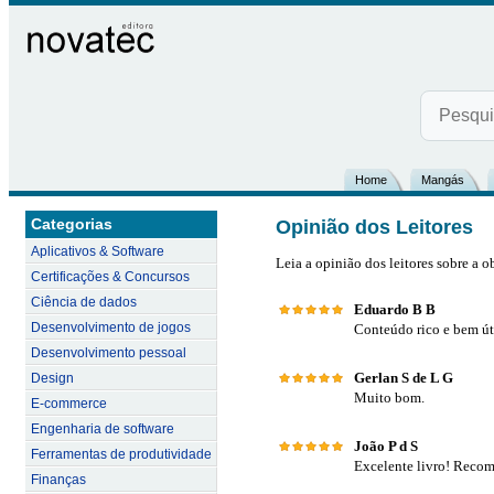
Home
Mangás
Categorias
Opinião dos Leitores
Aplicativos & Software
Leia a opinião dos leitores sobre a o
Certificações & Concursos
Ciência de dados
Eduardo B B
Desenvolvimento de jogos
Conteúdo rico e bem úti
Desenvolvimento pessoal
Gerlan S de L G
Design
Muito bom.
E-commerce
Engenharia de software
João P d S
Ferramentas de produtividade
Excelente livro! Reco
Finanças