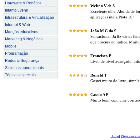
Hardware & Robótica
Welton V de S
Infantojuvenil
Excelente obra. Aborda de fo
aplicações uteis. Nota 10!
Infraestrutura & Virtualização
Internet & Web
João M G da S
Mangás educativos
Sensacional. Já fiz várias fer
Marketing & Negócios
que procura no índice. Muit
Mobile
Programação
Francisco P
Redes & Segurança
Livro de nível avançado. Inf
Sistemas operacionais
Tópicos especiais
Ronald T
Gostei muito do livro, simples
Cassio A P
Muito bom, com uma boa teor
[
Home
] [
Seja um aut