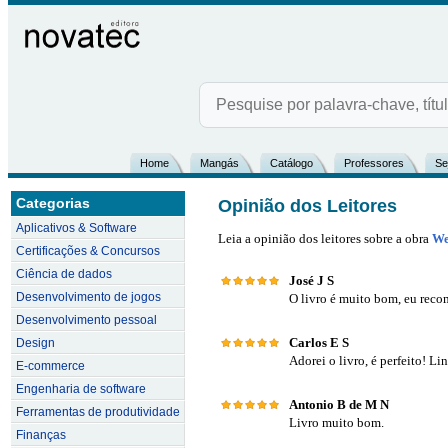
Home
Mangás
Catálogo
Professores
Se
Categorias
Opinião dos Leitores
Aplicativos & Software
Leia a opinião dos leitores sobre a obra
We
Certificações & Concursos
Ciência de dados
José J S
Desenvolvimento de jogos
O livro é muito bom, eu rec
Desenvolvimento pessoal
Carlos E S
Design
Adorei o livro, é perfeito! L
E-commerce
Engenharia de software
Antonio B de M N
Ferramentas de produtividade
Livro muito bom.
Finanças