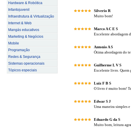
Hardware & Robótica
Infantojuvenil
Silverio R
Muito bom!
Infraestrutura & Virtualização
Internet & Web
Marco A C E S
Mangás educativos
Excelente abordagem do
Marketing & Negócios
Mobile
Antonio A S
Programação
Ótima abordagem do te
Redes & Segurança
Sistemas operacionais
Guilherme L V S
Tópicos especiais
Excelente livro. Quem g
Luiz F B S
O livro é muito bom! Te
Edwar S J
Uma maneira simples e d
Eduardo G da S
Muito bom, leitura agra