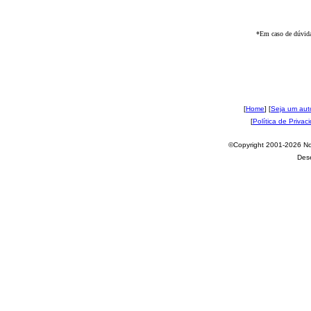
*Em caso de dúvida
[
Home
] [
Seja um aut
[
Política de Privac
©Copyright 2001-2026 Nov
Des