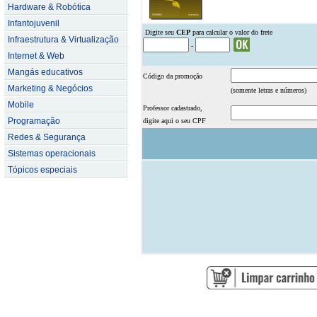
Hardware & Robótica
Infantojuvenil
.
Digite seu
CEP
para calcular o valor do frete
Infraestrutura & Virtualização
-
Internet & Web
Mangás educativos
Código da promoção
Marketing & Negócios
(somente letras e números)
Mobile
Professor cadastrado,
Programação
digite aqui o seu CPF
Redes & Segurança
Sistemas operacionais
Tópicos especiais