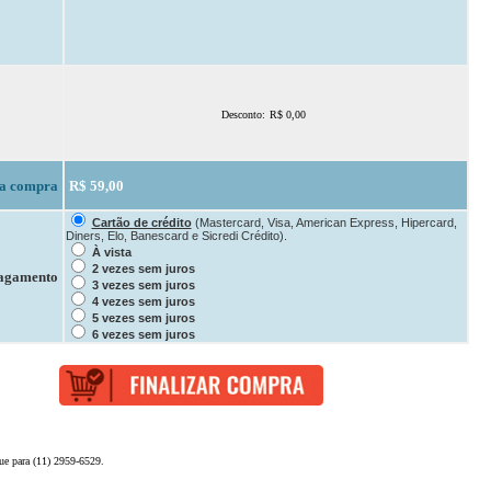
Desconto:
R$ 0,00
.
da compra
R$ 59,00
Cartão de crédito
(Mastercard, Visa, American Express, Hipercard,
Diners, Elo, Banescard e Sicredi Crédito).
À vista
2 vezes sem juros
agamento
3 vezes sem juros
4 vezes sem juros
5 vezes sem juros
6 vezes sem juros
ue para (11) 2959-6529.