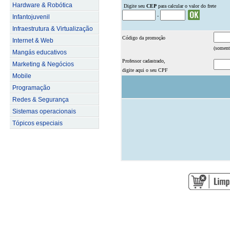
Hardware & Robótica
.
Digite seu
CEP
para calcular o valor do frete
-
Infantojuvenil
Infraestrutura & Virtualização
Código da promoção
Internet & Web
(soment
Mangás educativos
Professor cadastrado,
Marketing & Negócios
digite aqui o seu CPF
Mobile
Programação
Redes & Segurança
Sistemas operacionais
Tópicos especiais