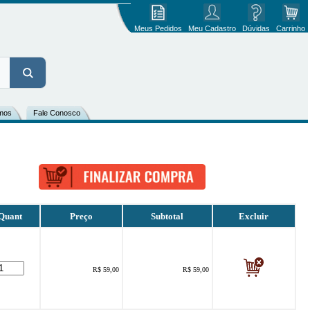
Meus Pedidos
Meu Cadastro
Dúvidas
Carrinho
mos
Fale Conosco
Quant
Preço
Subtotal
Excluir
R$ 59,00
.
R$ 59,00
.