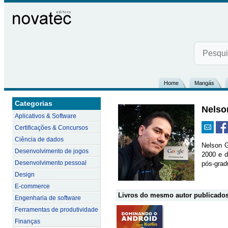
Home
Mangás
Categorias
Nelso
Aplicativos & Software
Certificações & Concursos
Ciência de dados
Nelson 
Desenvolvimento de jogos
2000 e d
Desenvolvimento pessoal
pós-grad
Design
E-commerce
Livros do mesmo autor publicados
Engenharia de software
Ferramentas de produtividade
Finanças