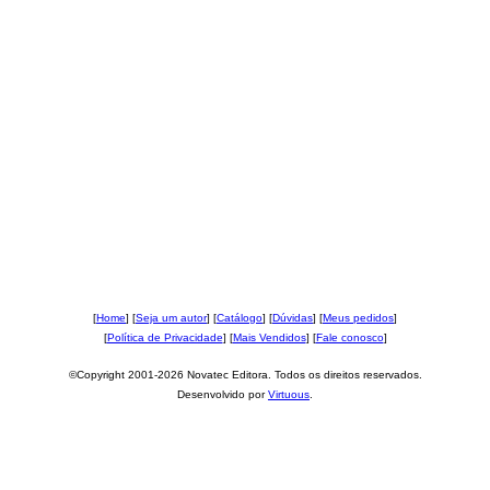
[
Home
] [
Seja um autor
] [
Catálogo
] [
Dúvidas
] [
Meus pedidos
]
[
Política de Privacidade
] [
Mais Vendidos
] [
Fale conosco
]
©Copyright 2001-2026 Novatec Editora. Todos os direitos reservados.
Desenvolvido por
Virtuous
.