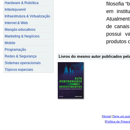
Hardware & Robótica
filosofia 
Infantojuvenil
em instit
Infraestrutura & Virtualização
Atualment
Internet & Web
de canais
Mangás educativos
possui v
Marketing & Negócios
produtos d
Mobile
Programação
Redes & Segurança
Livros do mesmo autor publicados pela
Sistemas operacionais
Tópicos especiais
[
Home
] [
Seja um aut
[
Política de Privac