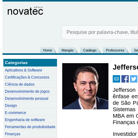
Home
Mangás
Catálogo
Professores
Se
Categorias
Jeffers
Aplicativos & Software
Certificações & Concursos
Ciência de dados
Jefferso
Desenvolvimento de jogos
ênfase em
Desenvolvimento pessoal
de São Pa
Design
Sistemas 
E-commerce
MBA em Ge
Engenharia de software
Finanças 
Ferramentas de produtividade
Investidor
Finanças