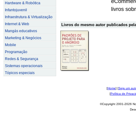
eCommerc
Hardware & Robótica
livros sob
Infantojuvenil
Infraestrutura & Virtualização
Internet & Web
Livros do mesmo autor publicados pela
Mangás educativos
Marketing & Negócios
Mobile
Programação
Redes & Segurança
Sistemas operacionais
Tópicos especiais
[
Home
] [
Seja um aut
[
Política de Privac
©Copyright 2001-2026 Nov
Des