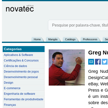
Home
Mangás
Catálogo
Professores
Se
Categorias
Greg N
Aplicativos & Software
Certificações & Concursos
Ciência de dados
Greg Nud
Desenvolvimento de jogos
DesignCaf
Desenvolvimento pessoal
Design
eBay, Web
E-commerce
Press e G
Engenharia de software
é um inst
Ferramentas de produtividade
sobre des
Finanças