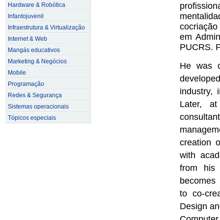
profissi
Hardware & Robótica
mentalida
Infantojuvenil
cocriação
Infraestrutura & Virtualização
em Admini
Internet & Web
PUCRS. Po
Mangás educativos
Marketing & Negócios
He was c
Mobile
develope
Programação
industry,
Redes & Segurança
Later, a
Sistemas operacionais
consultan
Tópicos especiais
managemen
creation 
with acad
from his 
becomes i
to co-cre
Design an
Compute