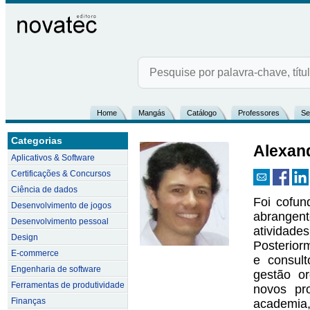
Home
Mangás
Catálogo
Professores
Se
Categorias
Alexan
Aplicativos & Software
Certificações & Concursos
Ciência de dados
Foi cofun
Desenvolvimento de jogos
abrangent
Desenvolvimento pessoal
atividad
Design
Posterior
E-commerce
e consul
Engenharia de software
gestão or
Ferramentas de produtividade
novos pr
Finanças
academia