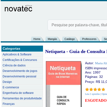
Home
Mangás
Catálogo
Professores
Se
Categorias
Netiqueta - Guia de Consulta
Aplicativos & Software
Certificações & Concursos
Autor:
Maria Al
Ciência de dados
ISBN impress
Desenvolvimento de jogos
Ano: 1997
Desenvolvimento pessoal
Páginas: 32
Preço: R$
11,
Design
E-commerce
Engenharia de software
Leia 2 opiniões
|
Opine
Ferramentas de produtividade
ESGOTADO
Finanças