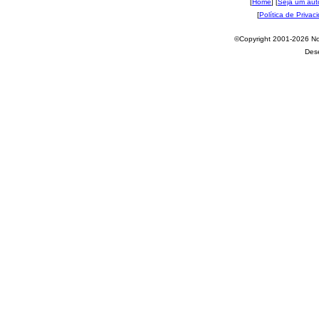
[
Home
] [
Seja um aut
[
Política de Privac
©Copyright 2001-2026 Nov
Des