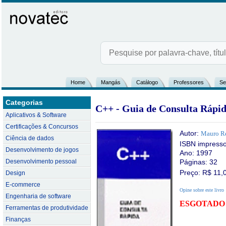
Home
Mangás
Catálogo
Professores
Se
Categorias
C++ - Guia de Consulta Rápi
Aplicativos & Software
Certificações & Concursos
Autor:
Mauro R
Ciência de dados
ISBN impress
Desenvolvimento de jogos
Ano: 1997
Desenvolvimento pessoal
Páginas: 32
Preço: R$
11,
Design
E-commerce
Opine sobre este livro
Engenharia de software
ESGOTADO
Ferramentas de produtividade
Finanças