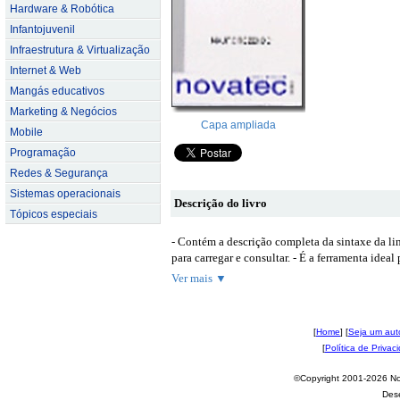
Hardware & Robótica
Infantojuvenil
Infraestrutura & Virtualização
Internet & Web
Mangás educativos
Marketing & Negócios
Capa ampliada
Mobile
Programação
Redes & Segurança
Sistemas operacionais
Descrição do livro
Tópicos especiais
- Contém a descrição completa da sintaxe da li
para carregar e consultar. - É a ferramenta idea
Ver mais ▼
[
Home
] [
Seja um aut
[
Política de Privac
©Copyright 2001-2026 Nov
Des